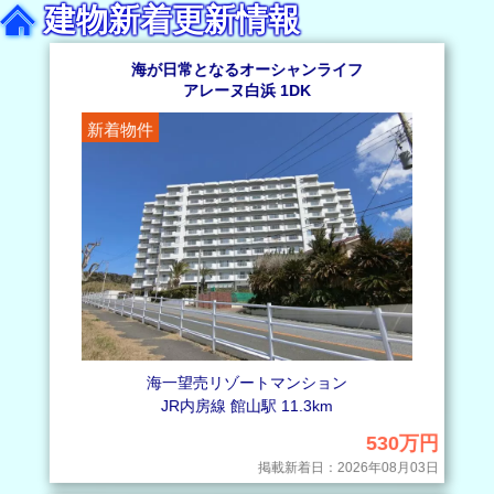
人が少ない穴場の海岸線を見下ろすロケーション
建物新着更新情報
2025年12月23日
2026年7月24日
海に近い別荘を選ぶメリットとは？理想の別荘を見つけるため
【建物新着】館山市坂田 5DKほか 海望売民家
の選び方や注意点を解説します
海が日常となるオーシャンライフ
館山市坂田 5DKほか 海望売民家
広い海の景色を眺めていると、不思議と心が落ち着きますよ
アレーヌ白浜 1DK
海を感じて暮らす平家の住まい
ね。 別荘を選ぶとき、そんな海の風景を身近に感じられる場
所にしたいと…
新着物件
2026年7月24日
【建物ご成約】館山市薗 4SSLDK 売家
2025年9月21日
館山市薗 4SSLDK 売家
ご契約いただき誠にありがとうございました
中古住宅と新築の注文住宅、どっちが自分に合っている？違い
や選び方を解説！
2026年7月24日
【建物ご商談中】館山市那古 5DK 売家
戸建て住宅を購入する際、「新築の注文住宅にするか、それ
館山市那古 5DK 売家
とも中古住宅にするかの選択」は悩みどころですよね。自分の
お申込みいただき誠にありがとうございました
希望をたくさん叶えられる「…
2026年7月23日
2025年8月3日
【マンションご商談中】ジェネピア鴨川13階（鴨川市東町） 2
別荘は「負」の資産になりやすい？その理由と資産価値を守る
LDK リフォーム済海望売マンション
ために後悔しないためのポイントを解説します
ジェネピア鴨川13階（鴨川市東町） 2LDK リフォーム済海望売
余暇を楽しむための魅力的な別荘。リモートワークなど働き
マンション
方の多様化なども背景となり、別荘やセカンドハウスを持つ方
お申込みいただき誠にありがとうございました
が増えてきました。…
2026年7月20日
2025年7月20日
海一望売リゾートマンション
【建物ご商談中】館山市北条 5DK＋屋根裏収納 売家
納得した戸建て購入をするためにやるべきことは？
JR内房線 館山駅 11.3km
館山市北条 5DK＋屋根裏収納 売家
憧れのマイホームは“買うこと”がゴールではなく、その先に
お申込みいただき誠にありがとうございました
530万円
毎日の暮らしが待っています。 いざ住み始めてみると「何だ
かちょっと…
2026年7月19日
掲載新着日：2026年08月03日
2025年6月26日
【マンションご成約】アレーヌ白浜5階（南房総市白浜町滝