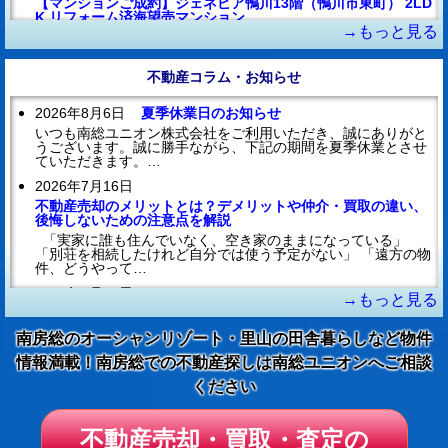
【マンションご成約】ジェネピア鴨川13階（鴨川市東町） 2LD
K リフォーム済海望売マンション
→もっと見る
ジェネピア鴨川13階（鴨川市東町） 2LDK リフォーム済海望売
マンション
ご契約いただき誠にありがとうございました
不動産コラム・お知らせ
2026年8月3日
【マンション新着】アレーヌ白浜 1DK 海一望売リゾートマン
2026年8月6日
夏季休業日のお知らせ
ション
いつも南総ユニオン株式会社をご利用いただき、誠にありがと
うございます。誠に勝手ながら、下記の期間を夏季休業とさせ
アレーヌ白浜 1DK 海一望売リゾートマンション
ていただきます。…
家族で楽しむマリンレジャーの拠点として
2026年7月16日
2026年8月2日
不動産売却のメリットとは？デメリットや仲介・買取の違い、
【マンション新着】ブランコスタ白浜 1LDK 海前売リゾートマ
後悔しないための注意点を解説
ンション
「実家に誰も住んでいなく、空き家のままになっている」
ブランコスタ白浜 1LDK 海前売リゾートマンション
「別荘を相続したけれど自分では使う予定がない」 「遠方の物
件、どうやって…
ペットと暮らせる南房総のオーシャンリゾート
2026年5月23日
2026年8月1日
→もっと見る
不動産売却はシミュレーションが重要｜手取りを把握して失敗
【建物ご成約】館山市藤原（ラ・コスタ館山） 1LDK＋地下倉
を防ぐ方法
庫 海遠望売別荘
南房総のオーシャンリゾート・里山の田舎暮らしなど物件
「不動産を売ったら、そのまま全部が利益になる」そんなイ
館山市藤原（ラ・コスタ館山内） 1LDK＋地下倉庫 売別荘
メージを持っていませんか？ 「手元にいくら残るか分からな
情報満載！南房総での不動産探しは南総ユニオンへご相談
ご契約いただき誠にありがとうございました
い…
ください
2026年7月31日
【建物新着】鴨川市南小町 4LDK 売家
2026年4月25日
鴨川市南小町 4LDK 売家
不動産売却の方法を徹底解説！初めてでも失敗しないためのポ
田園や里山に囲まれた安らぎの環境
イントを解説
不動産売却・買取・査定の