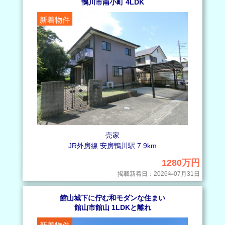
鴨川市南小町 4LDK
容や申請方法などを詳しく解説します
テレワークの普及や若い方の子育てスタイルの変化などによ
新着物件
り、週末や連休の際に利用した二拠点生活の場としてセカンド
ハウスや別荘が近年人気です…
2025年2月6日
中古の戸建て購入はどんな流れ？情報収集から引き渡しま
で“購入の流れ”のポイントをお伝えします！
戸建てを購入したいけれど何から始めたらいいか分かな
い…。そんな風に迷っているうち、時間だけが過ぎて購入のタ
イミングが掴めない方もいるので…
2024年12月22日
セカンドハウスが欲しい人が知っておきたい魅力とデメリット
とは？おすすめの人もご紹介します
近年世代問わず多くの方から注目されているセカンドハウス
をご存知でしょうか。 セカンドハウスと聞くと、ときに「別
荘のことでは…
売家
JR外房線 安房鴨川駅 7.9km
2024年11月23日
不動産購入でトラブルが起こる理由とは？トラブル事例から学
1280万円
ぶ“トラブル回避”のポイントも詳しく解説します
不動産売買は取引金額が高額だからこそ、小さなことでも大
掲載新着日：2026年07月31日
きなトラブルの原因になることがあります。 これからの生活
に期待を馳せ…
館山城下に佇む和モダンな住まい
館山市館山 1LDKと離れ