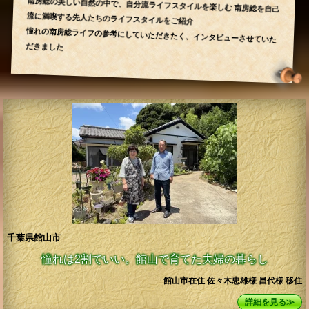
南房総の美しい自然の中で、自分流ライフスタイルを楽しむ
南房総を自己
流に満喫する先人たちのライフスタイルをご紹介
憧れの南房総ライフの参考にしていただきたく、インタビューさせていた
だきました
千葉県館山市
憧れは2割でいい。館山で育てた夫婦の暮らし
館山市在住 佐々木忠雄様 昌代様 移住
詳細を見る≫