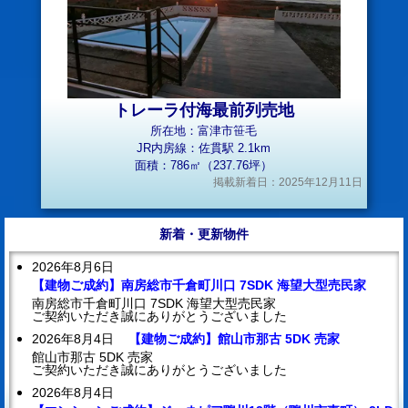
トレーラ付海最前列売地
所在地：富津市笹毛
JR内房線：佐貫駅 2.1km
面積：786㎡（237.76坪）
掲載新着日：2025年12月11日
新着・更新物件
2026年8月6日
【建物ご成約】南房総市千倉町川口 7SDK 海望大型売民家
南房総市千倉町川口 7SDK 海望大型売民家
ご契約いただき誠にありがとうございました
2026年8月4日
【建物ご成約】館山市那古 5DK 売家
館山市那古 5DK 売家
ご契約いただき誠にありがとうございました
2026年8月4日