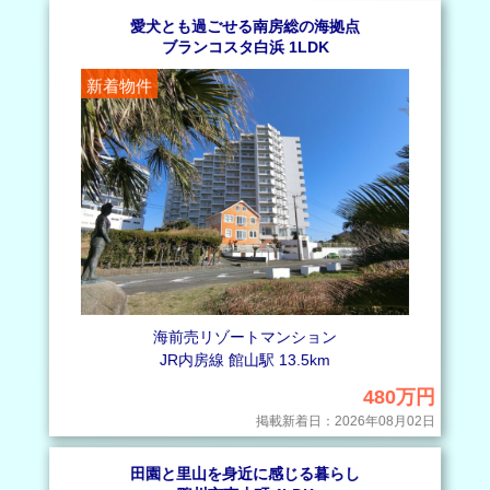
口） ワンルーム 海一望売リゾートマンション
別荘の共同所有とは｜メリット・デメリットやトラブル回避の
愛犬とも過ごせる南房総の海拠点
ためのポイントをご紹介
アレーヌ白浜5階（南房総市白浜町滝口） ワンルーム 海一望売
リゾートマンション
ブランコスタ白浜 1LDK
豊富な自然のなか、日常の忙しさを忘れさせてくれる魅力を
ご契約いただき誠にありがとうございました
持つ別荘。日々の暮らしを豊かにしてくれる存在ですが、立地
や間取りなどにとことんこだ…
新着物件
2026年7月18日
2025年6月13日
【建物新着】南房総市和田町中三原 6DKほか 店舗・倉庫付売
家
後悔のない戸建て購入のために｜住宅購入の一般的な流れとと
もに知っておきたい注意点を解説します
南房総市和田町中三原 6DKほか 店舗・倉庫付売家
情報収集や物件見学、不動産会社との手続きや住宅ローンの
趣味の工房やアトリエ・愛車の展示などDIYを楽しみながら暮
申し込みなど不動産購入はやることが多く、“初めて”経験する
らす家
ことばかりで戸惑う方も多…
2025年4月11日
2026年7月17日
別荘の場所選びで大切なこととは？購入前に知っておくべきポ
【土地価格変更】南房総市白浜町滝口 750坪 海前広大売地
イントやエリア別おすすめ別荘地を紹介します
南房総市白浜町滝口 750坪 海前広大売地
優雅な響きのある“別荘”。綺麗な景色に包まれながら、日常
的な疲れを癒してくれるようなイメージがありますよね。 そ
値下げしました
んな別荘へ…
海前売リゾートマンション
2025年3月28日
JR内房線 館山駅 13.5km
戸建て購入すると維持費はいくらぐらいかかる？税金や火災保
険など維持費の内訳や節約ポイントを詳しく解説します
480万円
子育て家庭やペットと暮らす人、郊外でのスローライフを送
りたい人にも人気が高いのが戸建て住宅。庭付きなら子供やペ
掲載新着日：2026年08月02日
ットの遊び場所や、ガーデニ…
2025年2月17日
田園と里山を身近に感じる暮らし
セカンドハウスは別荘と違う？税制優遇のための認定条件の内