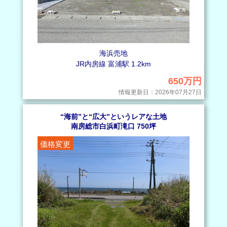
海浜売地
JR内房線 富浦駅 1.2km
650万円
情報更新日：2026年07月27日
“海前”と“広大”というレアな土地
南房総市白浜町滝口 750坪
価格変更