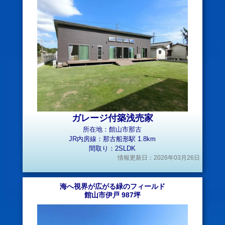
ガレージ付築浅売家
所在地：館山市那古
JR内房線：那古船形駅 1.8km
間取り：2SLDK
情報更新日：2026年03月26日
海へ視界が広がる緑のフィールド
館山市伊戸 987坪