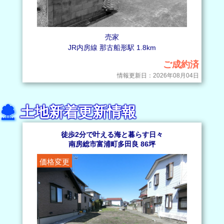
売家
JR内房線 那古船形駅 1.8km
ご成約済
情報更新日：2026年08月04日
土地新着更新情報
徒歩2分で叶える海と暮らす日々
南房総市富浦町多田良 86坪
価格変更