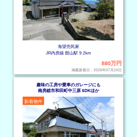
海望売民家
JR内房線 館山駅 9.2km
880万円
掲載新着日：2026年07月24日
趣味の工房や愛車のガレージにも
南房総市和田町中三原 6DKほか
新着物件