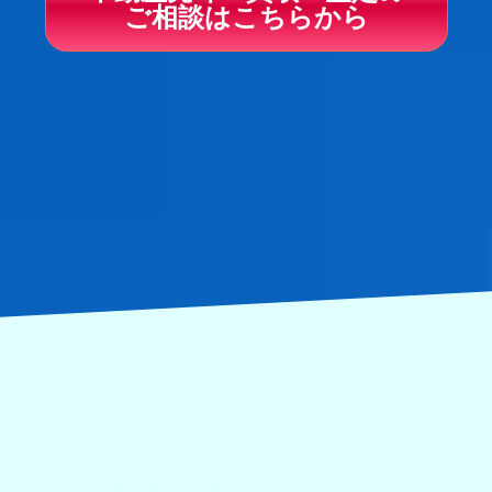
不動産の売却が初めての人にとって、何から始めればいいか
2026年7月30日
ご相談はこちらから
分からないという不安は大きいですよね。定価がないからこ
【マンションご成約】アレーヌ白浜9階 1DK 海一望売リゾート
そ、「損をしたくな…
マンション
2026年4月6日
アレーヌ白浜9階（南房総市白浜町滝口） 1DK 海一望売リゾー
トマンション
不動産売却で不動産会社はどこがいい？業者選びが結果を左右
ご契約いただき誠にありがとうございました
する理由や知っておきたいポイントを解説します
「家を売りたいけれど、不動産会社はどこがいいんだろ
2026年7月28日
う？」と悩む方はとても多いです。 家を売る機会は人生のう
【建物新着】館山市館山 1LDKほか リノベ済海浜売家
ちに滅…
館山市館山 1LDKほか リノベ済海浜売家
2026年2月27日
リノベーションを施したシンプルで和モダン家に暮らす
不動産売却の流れを分かりやすく解説｜初めてでも安心の準備
段階から確定申告まで
2026年7月27日
不動産を売却することになったとき、どのような手順で進め
【建物ご成約】館山市加賀名（館山ポピーランド内） 1LDK 売
ればいいか分からないと不安ですよね。 売却に…
別荘
2026年1月19日
館山市加賀名（館山ポピーランド内） 1LDK 売別荘
ご契約いただき誠にありがとうございました
失敗しない別荘購入の選び方｜別荘の種類や別荘地の選び方な
ど知っておきたいポイントをご紹介
2026年7月27日
昔は別荘には豪華なイメージがありましたが、今はセカンド
【土地価格変更】南房総市富浦町多田良 86坪 海浜売地
ハウスとして購入する方も増えてきました。リモートワークや
週末のリフレッシ…
南房総市富浦町多田良 86坪 海浜売地
値下げしました
2026年1月11日
別荘を所有したら住民票はどこ？セカンドハウスとの違いと注
2026年7月26日
意点を解説
【建物新着】南房総市富浦町南無谷 3LDK 海一望売別荘
別荘を所有すると、多くの人が悩むのが「住民票はどこに
南房総市富浦町南無谷 3LDK 海一望売別荘
置くべきか」という点ではないでしょうか。住民票の扱いは、
「普段の生活拠…