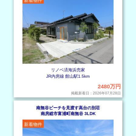
新着物件
リノベ済海浜売家
JR内房線 館山駅1.5km
2480万円
掲載新着日：2026年07月28日
南無谷ビーチを見渡す高台の別荘
南房総市富浦町南無谷 3LDK
新着物件