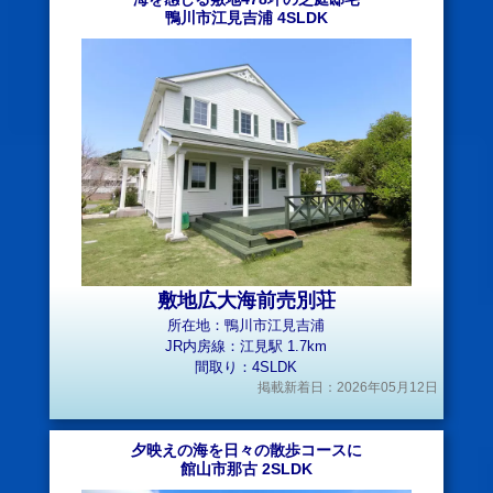
鴨川市江見吉浦 4SLDK
敷地広大海前売別荘
所在地：鴨川市江見吉浦
JR内房線：江見駅 1.7km
間取り：4SLDK
掲載新着日：2026年05月12日
夕映えの海を日々の散歩コースに
館山市那古 2SLDK