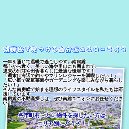
一年を通じて温暖で過ごしやすい南房総
都心から近く、美しい海や里山にも囲まれて、
週末の別荘や田舎暮らしに最適な環境です！
「週末は海辺で釣りやマリンレジャーを満喫したい！」
「広い庭で家庭菜園やガーデニングを楽しみながら暮らし
たい！」
そんな南房総で始まる理想のライフスタイルを私たちは応
援しています
南房総の不動産探しは、ぜひ南総ユニオンにお任せくださ
い！
各市町村ごとに物件を探したい方は、
エリア別にどうぞ！！