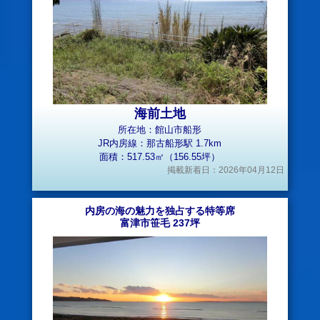
海前土地
所在地：館山市船形
JR内房線：那古船形駅 1.7km
面積：517.53㎡（156.55坪）
掲載新着日：2026年04月12日
内房の海の魅力を独占する特等席
富津市笹毛 237坪