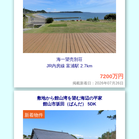
海一望売別荘
JR内房線 富浦駅 2.7km
7200万円
掲載新着日：2026年07月26日
敷地から館山湾を望む海辺の平家
館山市坂田（ばんだ） 5DK
新着物件