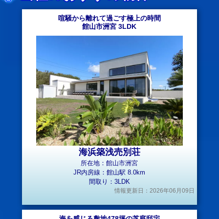
喧騒から離れて過ごす極上の時間
館山市洲宮 3LDK
海浜築浅売別荘
所在地：館山市洲宮
JR内房線：館山駅 8.0km
間取り：3LDK
情報更新日：2026年06月09日
海を感じる敷地478坪の芝庭邸宅