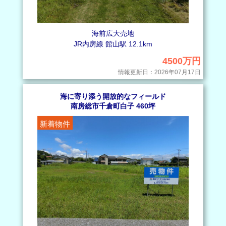
海前広大売地
JR内房線 館山駅 12.1km
4500万円
情報更新日：2026年07月17日
海に寄り添う開放的なフィールド
南房総市千倉町白子 460坪
新着物件