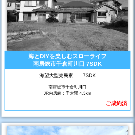
海とDIYを楽しむスローライフ
南房総市千倉町川口 7SDK
海望大型売民家 7SDK
南房総市千倉町川口
JR内房線：千倉駅 4.3km
ご成約済