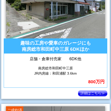
趣味の工房や愛車のガレージにも
南房総市和田町中三原 6DKほか
店舗・倉庫付売家 6DK他
南房総市和田町中三原
JR内房線：和田浦駅 3.6km
800万円
詳細はこちら≫
ご成約済