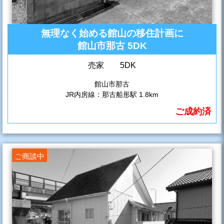
無理なく始める館山の移住計画に
館山市那古 5DK
売家 5DK
館山市那古
JR内房線：那古船形駅 1.8km
ご成約済
ご商談中