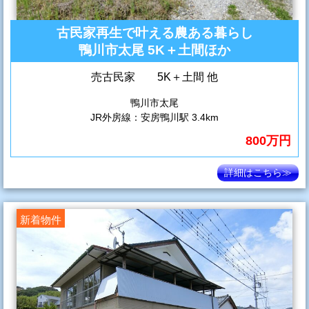
古民家再生で叶える農ある暮らし
鴨川市太尾 5K＋土間ほか
売古民家 5K＋土間 他
鴨川市太尾
JR外房線：安房鴨川駅 3.4km
800万円
詳細はこちら≫
新着物件