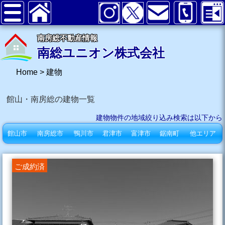
南房総不動産情報
南総ユニオン株式会社
Home
>
建物
館山・南房総の建物一覧
建物物件の地域絞り込み検索は以下から
館山市
南房総市
鴨川市
君津市
富津市
鋸南町
他エリア
ご成約済