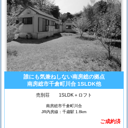
誰にも気兼ねしない南房総の拠点
南房総市千倉町川合 1SLDK他
売別荘 1SLDK＋ロフト
南房総市千倉町川合
JR内房線：千歳駅 1.8km
ご成約済