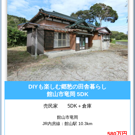
DIYも楽しむ郷愁の田舎暮らし
館山市竜岡 5DK
売民家 5DK＋倉庫
館山市竜岡
JR内房線：館山駅 10.3km
580万円