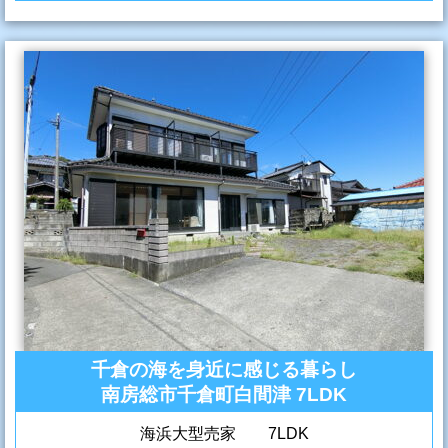
千倉の海を身近に感じる暮らし
南房総市千倉町白間津 7LDK
海浜大型売家 7LDK