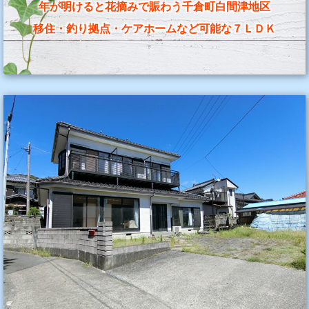
年が明けると花摘みで賑わう千倉町白間津地区
移住・釣り拠点・ケアホームなど可能な７ＬＤＫ