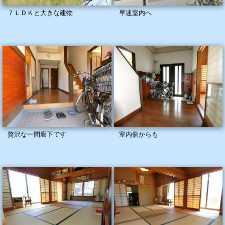
７ＬＤＫと大きな建物
早速室内へ
贅沢な一間廊下です
室内側からも