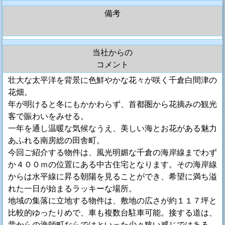
備考
当社からの
コメント
壮大な太平洋を背景に色鮮やかな花々が咲く千倉白間津の
花畑。
年が明けると冬にもかかわらず、首都圏から花摘みの観光
客で賑わいをみせる。
一年を通し温暖な気候なうえ、美しい海とお花がある魅力
あふれる南房総の田舎町。
今回ご紹介する物件は、風光明媚な千倉の海岸線までわず
か４００ｍの位置にある中古住宅となります。その海岸線
からは水平線に昇る朝陽を見ることができ、希望に満ち溢
れた一日が始まるラッキーな場所。
地域の集落に立地する物件は、敷地の広さが約１１７坪と
比較的ゆったりめで、車も複数台駐車可能。接する道は、
昔からの漁師町ならではといった少々狭い感じではある