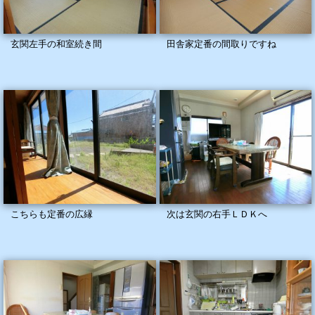
玄関左手の和室続き間
田舎家定番の間取りですね
こちらも定番の広縁
次は玄関の右手ＬＤＫへ