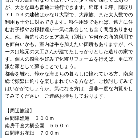
が、大きな車も普通に通行できます。延床４６坪、間取り
７ＬＤＫの建物はかなり大型で、大家族、また大人数での
利用も十分に対応できます。移住用途であれば、遠方に住
むお子様やお孫様達が一気に集合しても全く問題ありませ
ん。他、海釣りのシェア拠点（別荘）や何かの商的利用で
も面白いかも。室内は手を加えたい箇所もありますが、ベ
ースは地元の大工さんが建てたしっかりとした造りの家で
す。個人の感覚や好みで化粧リフォームを行えば、更に立
派な家として蘇ることでしょう。
都会を離れ、静かな海まちの暮らしに憧れている方、南房
総で頻繁に釣りを楽しまれている方など、ご検討してみて
はいかがでしょうか。気になる方は、是非一度な内覧をし
てみてください。ご連絡お待ちしております。
【周辺施設】
白間津漁港 ３００ｍ
南房千倉大橋公園 ５５０ｍ
白間津お花畑 ７００ｍ