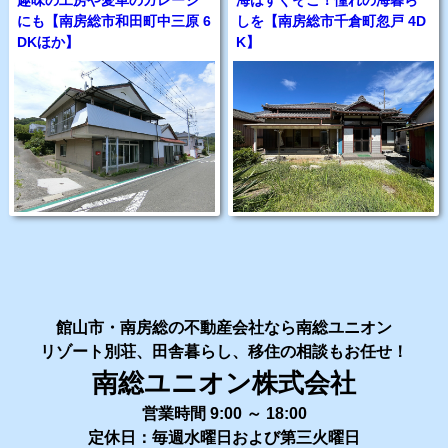
趣味の工房や愛車のガレージ
海はすぐそこ！憧れの海暮ら
にも【南房総市和田町中三原 6
しを【南房総市千倉町忽戸 4D
DKほか】
K】
館山市・南房総の不動産会社なら南総ユニオン
リゾート別荘、田舎暮らし、移住の相談もお任せ！
南総ユニオン株式会社
営業時間 9:00 ～ 18:00
定休日：毎週水曜日および第三火曜日