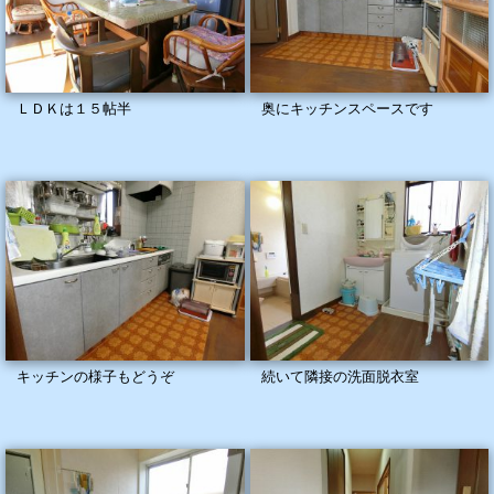
ＬＤＫは１５帖半
奥にキッチンスペースです
キッチンの様子もどうぞ
続いて隣接の洗面脱衣室