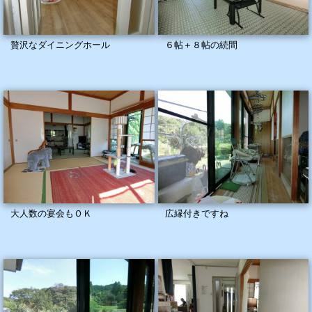
贅沢なダイニングホール
６帖＋８帖の続間
大人数の宴会もＯＫ
広縁付きですね