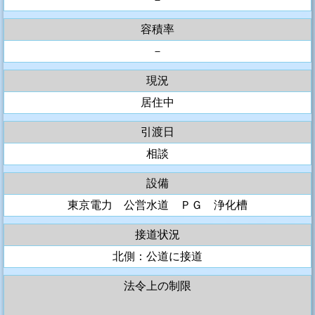
容積率
－
現況
居住中
引渡日
相談
設備
東京電力 公営水道 ＰＧ 浄化槽
接道状況
北側：公道に接道
法令上の制限