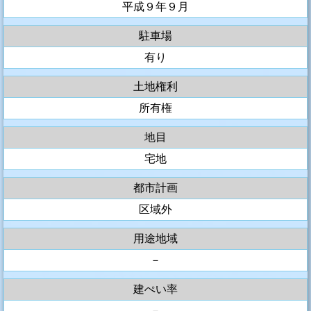
平成９年９月
駐車場
有り
土地権利
所有権
地目
宅地
都市計画
区域外
用途地域
－
建ぺい率
－