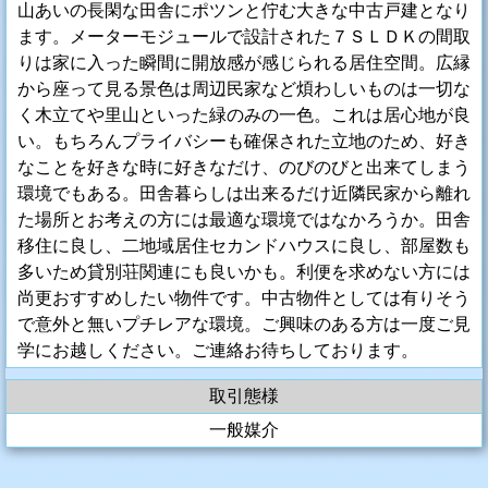
山あいの長閑な田舎にポツンと佇む大きな中古戸建となり
ます。メーターモジュールで設計された７ＳＬＤＫの間取
りは家に入った瞬間に開放感が感じられる居住空間。広縁
から座って見る景色は周辺民家など煩わしいものは一切な
く木立てや里山といった緑のみの一色。これは居心地が良
い。もちろんプライバシーも確保された立地のため、好き
なことを好きな時に好きなだけ、のびのびと出来てしまう
環境でもある。田舎暮らしは出来るだけ近隣民家から離れ
た場所とお考えの方には最適な環境ではなかろうか。田舎
移住に良し、二地域居住セカンドハウスに良し、部屋数も
多いため貸別荘関連にも良いかも。利便を求めない方には
尚更おすすめしたい物件です。中古物件としては有りそう
で意外と無いプチレアな環境。ご興味のある方は一度ご見
学にお越しください。ご連絡お待ちしております。
取引態様
一般媒介