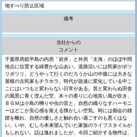
地すべり防止区域
備考
当社からの
コメント
千葉県房総半島の内房「岩井」と外房「太海」のほぼ中間
地点に位置する緑豊かな山あい。道路沿いには民家がポツ
リポツリ、どうやって行くのだろうか山の中腹には大きな
屋根の古民家もチラホラ。時代が急速に変化している中こ
こにはいつもと変わらない日常がある。昔と変わらぬ田舎
の風景に青く澄んだ空、木々の香りに心地良い風が吹き、
ＢＧＭは小鳥の囀りや虫の音と、自然の織りなすハーモニ
ーはどこか安心感を覚える懐かしい空気。時には都会の雑
踏を離れ、自然の優しさと触れ合い過ごすのも悪くはな
い。いや、むしろ本来望んでいた家族のライフスタイルか
もしれない。話は逸れましたが、今回ご紹介する物件は、