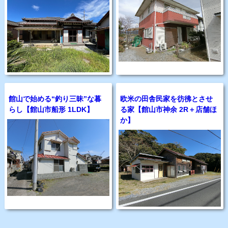
館山で始める“釣り三昧”な暮
欧米の田舎民家を彷彿とさせ
らし【館山市船形 1LDK】
る家【館山市神余 2R＋店舗ほ
か】