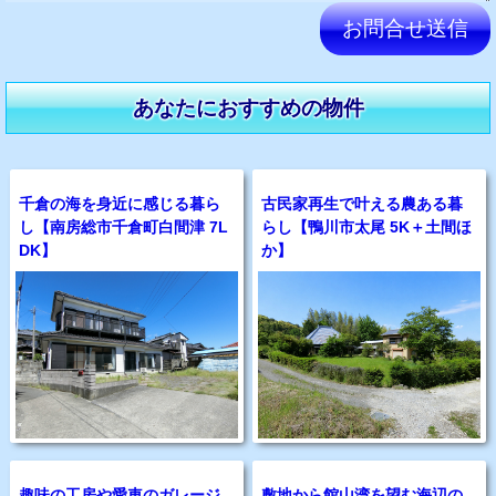
このフィールドは空のままにしてください。
あなたにおすすめの物件
千倉の海を身近に感じる暮ら
古民家再生で叶える農ある暮
し【南房総市千倉町白間津 7L
らし【鴨川市太尾 5K＋土間ほ
DK】
か】
趣味の工房や愛車のガレージ
敷地から館山湾を望む海辺の