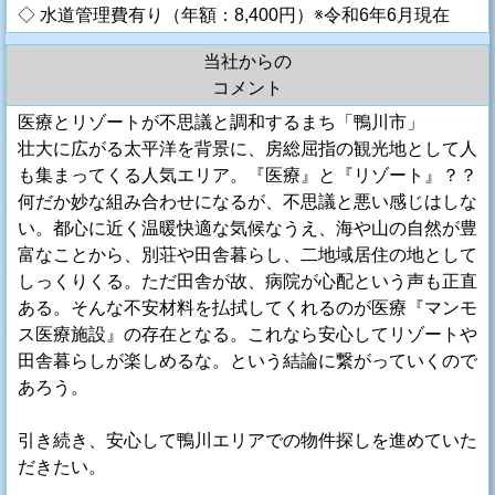
◇ 水道管理費有り（年額：8,400円）※令和6年6月現在
当社からの
コメント
医療とリゾートが不思議と調和するまち「鴨川市」
壮大に広がる太平洋を背景に、房総屈指の観光地として人
も集まってくる人気エリア。『医療』と『リゾート』？？
何だか妙な組み合わせになるが、不思議と悪い感じはしな
い。都心に近く温暖快適な気候なうえ、海や山の自然が豊
富なことから、別荘や田舎暮らし、二地域居住の地として
しっくりくる。ただ田舎が故、病院が心配という声も正直
ある。そんな不安材料を払拭してくれるのが医療『マンモ
ス医療施設』の存在となる。これなら安心してリゾートや
田舎暮らしが楽しめるな。という結論に繋がっていくので
あろう。
引き続き、安心して鴨川エリアでの物件探しを進めていた
だきたい。