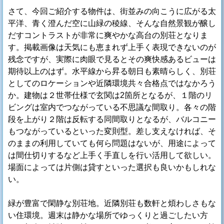
さて、今回ご紹介する物件は、街並みの向こうに広がる太
平洋、青く澄んだ空に山緑の稜線、そんな自然景観が醸し
だすコントラストが非常に爽やかな高台の別荘となりま
す。掲載画像は天気にも恵まれず上手く表現できないのが
残念ですが、実際に肉眼で見るとその爽快感あるビューは
期待以上のはず。水平線から昇る朝日も素晴らしく、別荘
としてのロケーションや近隣環境共々合格点ではなかろう
か。建物は２世帯仕様で玄関は2箇所となるが、１階のリ
ビングは室内でつながっている不思議な間取り。各々の階
段を上がり２階は反転する同間取りとなるが、バルコニー
もつながっているといった変則型。差し支えなければ、そ
のままの利用していても何ら問題はないが、用途によって
は間仕切りするなど上手く手直しを行い活用して欲しい。
場面によっては片側は貸すといった選択も良いかもしれな
い。
緑が豊富で閑静な別荘地。近隣別荘も数軒と煩わしさもな
い住環境。週末は静かな場所でゆっくりと過ごしたい方