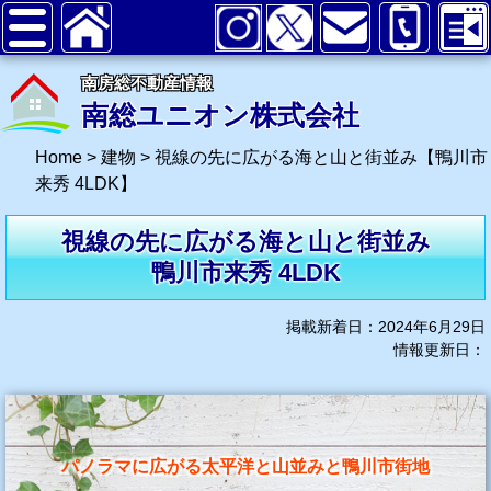
南房総不動産情報
南総ユニオン株式会社
Home
>
建物
>
視線の先に広がる海と山と街並み【鴨川市
来秀 4LDK】
視線の先に広がる海と山と街並み
鴨川市来秀 4LDK
掲載新着日：2024年6月29日
情報更新日：
パノラマに広がる太平洋と山並みと鴨川市街地