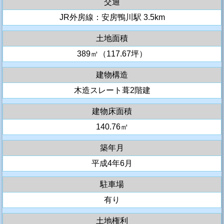
交通
JR外房線：安房鴨川駅 3.5km
土地面積
389㎡（117.67坪）
建物構造
木造スレート葺2階建
建物床面積
140.76㎡
築年月
平成4年6月
駐車場
有り
土地権利