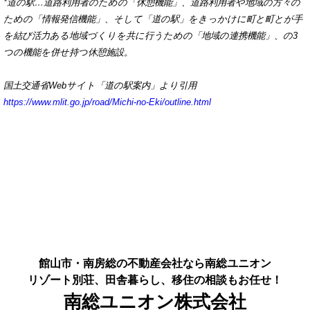
*
道の駅…道路利用者のための「休憩機能」、道路利用者や地域の方々の
ための「情報発信機能」、そして「道の駅」をきっかけに町と町とが手
を結び活力ある地域づくりを共に行うための「地域の連携機能」、の3
つの機能を併せ持つ休憩施設。
国土交通省Webサイト「道の駅案内」より引用
https://www.mlit.go.jp/road/Michi-no-Eki/outline.html
館山市・南房総の不動産会社なら南総ユニオン
リゾート別荘、田舎暮らし、移住の相談もお任せ！
南総ユニオン株式会社