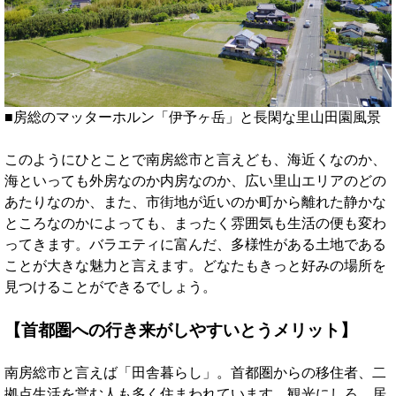
■房総のマッターホルン「伊予ヶ岳」と長閑な里山田園風景
このようにひとことで南房総市と言えども、海近くなのか、
海といっても外房なのか内房なのか、広い里山エリアのどの
あたりなのか、また、市街地が近いのか町から離れた静かな
ところなのかによっても、まったく雰囲気も生活の便も変わ
ってきます。バラエティに富んだ、多様性がある土地である
ことが大きな魅力と言えます。どなたもきっと好みの場所を
見つけることができるでしょう。
【首都圏への行き来がしやすいとうメリット】
南房総市と言えば「田舎暮らし」。首都圏からの移住者、二
拠点生活を営む人も多く住まわれています。観光にしろ、居