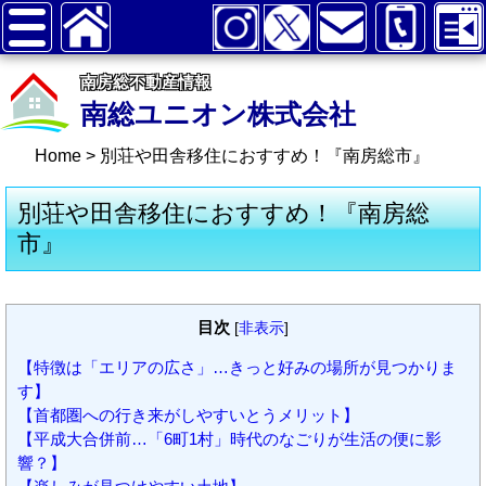
南房総不動産情報
南総ユニオン株式会社
Home
>
別荘や田舎移住におすすめ！『南房総市』
別荘や田舎移住におすすめ！『南房総
市』
目次
[
非表示
]
【特徴は「エリアの広さ」…きっと好みの場所が見つかりま
す】
【首都圏への行き来がしやすいとうメリット】
【平成大合併前…「6町1村」時代のなごりが生活の便に影
響？】