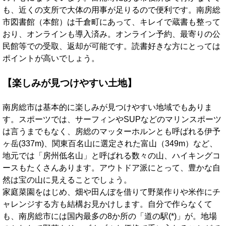
も、近くの支所で大体の用事が足りるので便利です。南房総
市図書館（本館）は千倉町にあって、キレイで蔵書も整って
おり、オンラインも導入済み。オンライン予約、最寄りの公
民館等での受取、返却が可能です。読書好きな方にとっては
ポイントが高いでしょう。
【楽しみが見つけやすい土地】
南房総市は基本的に楽しみが見つけやすい地域でもありま
す。スポーツでは、サーフィンやSUPなどのマリンスポーツ
は言うまでもなく、房総のマッターホルンとも呼ばれる伊予
ヶ岳(337m)、関東百名山に選定された富山（349m）など、
地元では「房州低名山」と呼ばれる数々の山、ハイキングコ
ースもたくさんあります。アウトドア派にとって、豊かな自
然は宝の山に見えることでしょう。
家庭菜園をはじめ、畑や田んぼを借りて野菜作りや米作にチ
ャレンジする方も結構お見かけします。自分で作らなくて
も、南房総市には国内最多の8か所の「道の駅(*)」が。地場