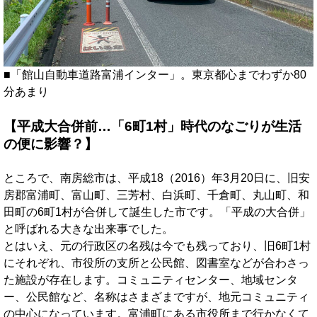
■「館山自動車道路富浦インター」。東京都心までわずか80
分あまり
【平成大合併前…「6町1村」時代のなごりが生活
の便に影響？】
ところで、南房総市は、平成18（2016）年3月20日に、旧安
房郡富浦町、富山町、三芳村、白浜町、千倉町、丸山町、和
田町の6町1村が合併して誕生した市です。「平成の大合併」
と呼ばれる大きな出来事でした。
とはいえ、元の行政区の名残は今でも残っており、旧6町1村
にそれぞれ、市役所の支所と公民館、図書室などが合わさっ
た施設が存在します。コミュニティセンター、地域センタ
ー、公民館など、名称はさまざまですが、地元コミュニティ
の中心になっています。富浦町にある市役所まで行かなくて