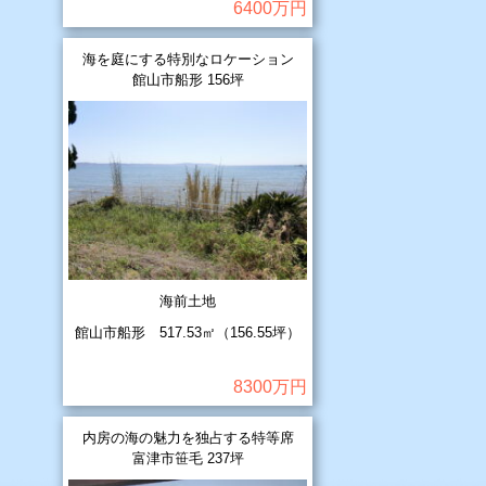
6400万円
海を庭にする特別なロケーション
館山市船形 156坪
海前土地
館山市船形 517.53㎡（156.55坪）
8300万円
内房の海の魅力を独占する特等席
富津市笹毛 237坪