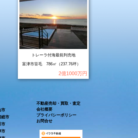
トレーラ付海最前列売地
富津市笹毛 786㎡（237.76坪）
2億1000万円
不動産売却・買取・査定
会社概要
山市
プライバシーポリシー
房総市
お問合せ
川市
津市