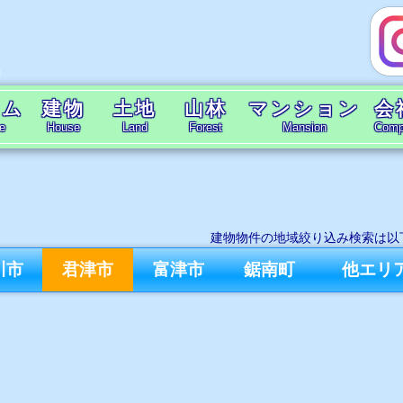
ーム
建物
土地
山林
マンション
会
e
House
Land
Forest
Mansion
Compa
建物物件の地域絞り込み検索は以
川市
君津市
富津市
鋸南町
他エリ