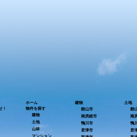
ホーム
建物
土地
せ！
物件を探す
館山市
館
建物
南房総市
南
土地
鴨川市
鴨
山林
君津市
君
マンション