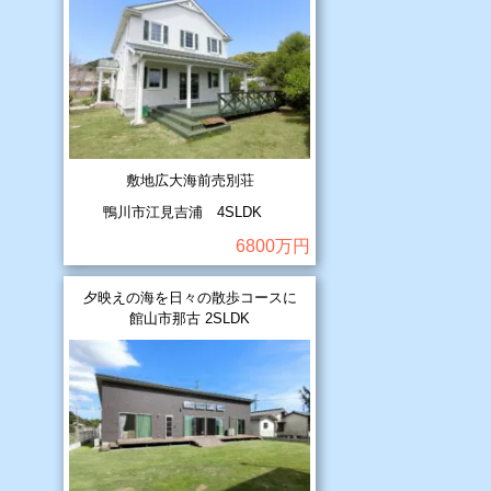
敷地広大海前売別荘
鴨川市江見吉浦 4SLDK
6800万円
夕映えの海を日々の散歩コースに
館山市那古 2SLDK