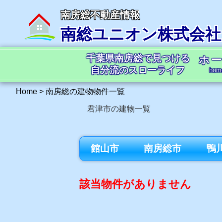
南房総不動産情報
南総ユニオン株式会社
千葉県南房総で見つける
ホ
自分流のスローライフ
hom
Home
>
南房総の建物物件一覧
君津市の建物一覧
館山市
南房総市
鴨
該当物件がありません