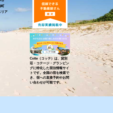
津市
南町
エリア
Cotte（コッテ）は、貸別
荘・コテージ・グランピン
グに特化した宿泊情報サイ
トです。全国の宿を検索で
き、宿への直接予約やお問
い合わせが可能です。