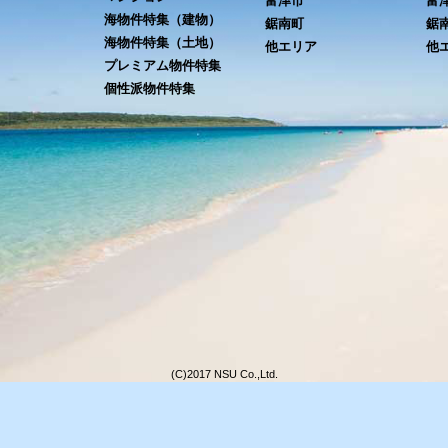
富津市
富
海物件特集（建物）
鋸南町
鋸
海物件特集（土地）
他エリア
他
プレミアム物件特集
個性派物件特集
(C)2017 NSU Co.,Ltd.