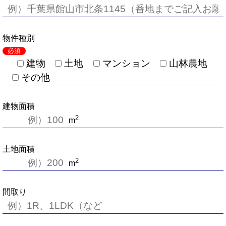
物件種別
必須
建物
土地
マンション
山林農地
その他
建物面積
2
m
土地面積
2
m
間取り