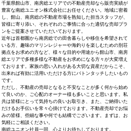
千葉県館山市、南房総エリアでの不動産売却なら販売実績が
豊富な南総ユニオン株式会社にお任せください。地域に密着
し、館山、南房総の不動産市場を熟知した担当スタッフが、
皆様に寄り添い、それぞれのご事情に合った適切な売却プラ
ンをご提案させていただいております。
近年は首都圏から南房総での田舎暮らしや移住を希望されて
いる方、趣味のマリンレジャーや海釣りを楽しむための別荘
拠点をお求めの方など、様々な目的や用途から館山市、南房
総エリアで多種多様な不動産をお求めになる方々が大変増え
ております。家族の思い入れがある大切な資産だからこそ、
出来れば有効に活用いただける方にバトンタッチしたいもの
です。
ただし、不動産の売却となると不安なことが多く何から始め
て良いのか、ご心配のオーナー様も多いことと思います。私
共は皆様にとって気持ちの良いお取引き、また、ご納得いた
だけるお手伝いを常々心掛けております。不動産売却でお悩
みの皆様、些細な事や何でも結構でございます。まずは、お
気軽にご相談ください。
南総ユニオン社員一同、心よりお待ちしております。