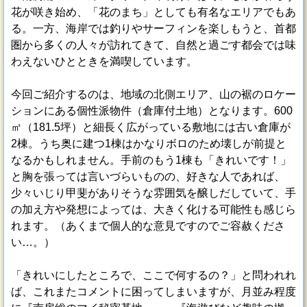
花が咲き始め、「花のまち」としても有名なエリアでもあ
る。一方、海岸では釣りやサーフィンを楽しもうと、首都
圏から多くの人々が訪れてきて、自然と過ごす都会では味
わえないひとときを満喫しています。
今回ご紹介するのは、地域の北側エリア、山の裾のロケー
ションにある個性派物件（倉庫付土地）となります。600
㎡（181.5坪）と細長く広がっている敷地には古い倉庫が
2棟。うち奥に建つ1棟はかなりボロのため壊しが前提と
なるかもしれません。手前のもう1棟も「きれいです！」
と胸を張っては言いづらいものの、好きな人であれば、
少々いじり甲斐がありそうな雰囲気を醸しだしていて、手
の加え方や発想によっては、大きく化ける可能性も感じら
れます。（あくまで個人的な意見ですのでご容赦くださ
い…。）
「きれいにしたところで、ここで何するの？」と問われれ
ば、これまたコメントに困ってしまいますが、月並み程度