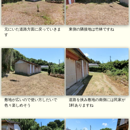
元にいた道路方面に戻っていきま
東側の隣接地は竹林ですね
す
敷地が広いので使い方しだいで
道路を挟み敷地の南側には民家が
色々楽しめそう
1軒ありますね