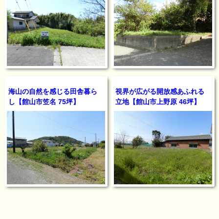
海山の自然を感じる田舎暮ら
視界が広がる開放感あふれる
し【館山市笠名 75坪】
立地【館山市上野原 46坪】