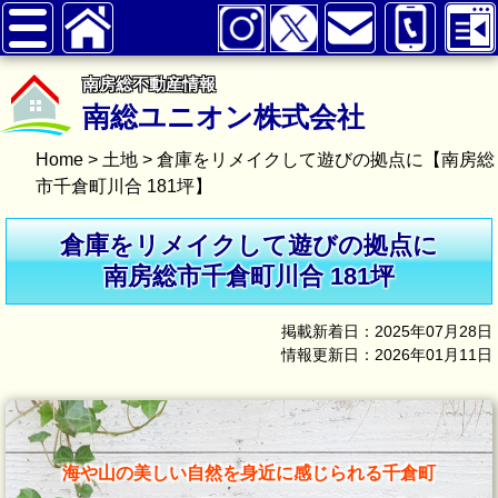
南房総不動産情報
南総ユニオン株式会社
Home
>
土地
>
倉庫をリメイクして遊びの拠点に【南房総
市千倉町川合 181坪】
倉庫をリメイクして遊びの拠点に
南房総市千倉町川合 181坪
掲載新着日：2025年07月28日
情報更新日：2026年01月11日
海や山の美しい自然を身近に感じられる千倉町