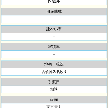
区域外
用途地域
－
建ぺい率
－
容積率
－
地勢・現況
古倉庫2棟あり
引渡日
相談
設備
東京電力